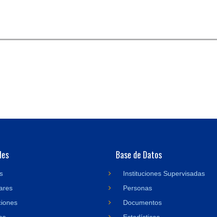
des
Base de Datos
s
Instituciones Supervisadas
ares
Personas
ciones
Documentos