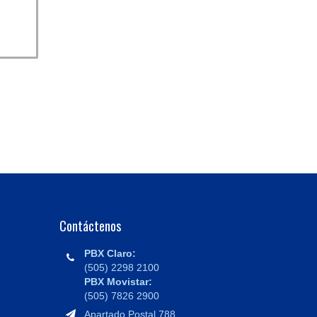
Contáctenos
PBX Claro:
(505) 2298 2100
PBX Movistar:
(505) 7826 2900
Apartado Postal 788