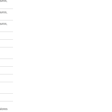
uros,
uros,
uros,
alores