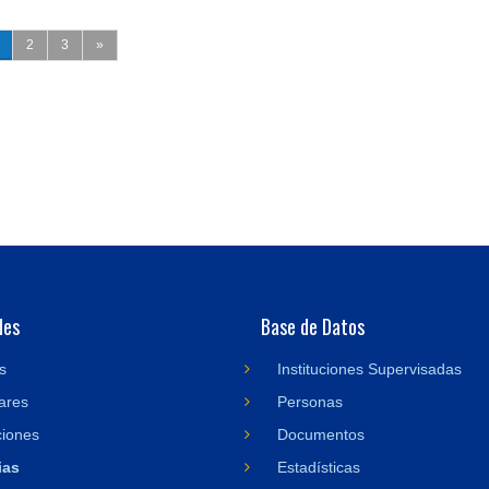
2
3
»
des
Base de Datos
s
Instituciones Supervisadas
ares
Personas
ciones
Documentos
ias
Estadísticas