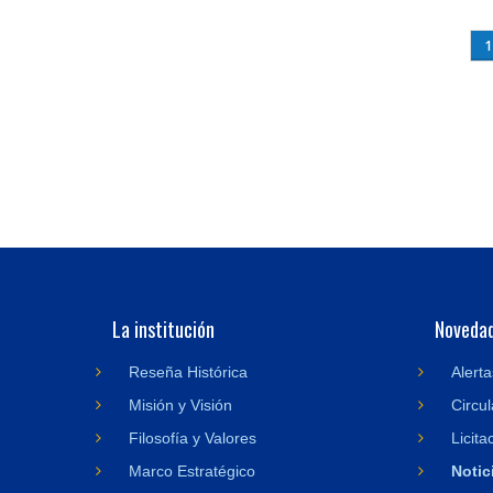
Páginas
1
La institución
Noveda
Reseña Histórica
Alerta
Misión y Visión
Circul
Filosofía y Valores
Licita
Marco Estratégico
Notic