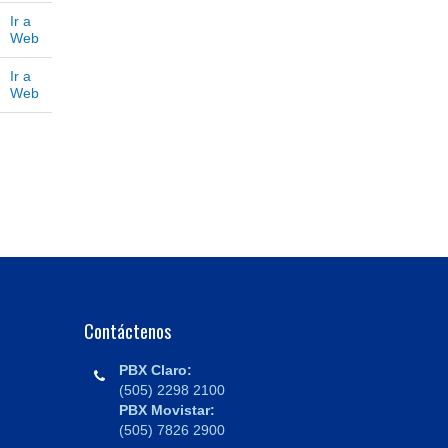
Ir a
Web
Ir a
Web
Contáctenos
PBX Claro:
(505) 2298 2100
PBX Movistar:
(505) 7826 2900