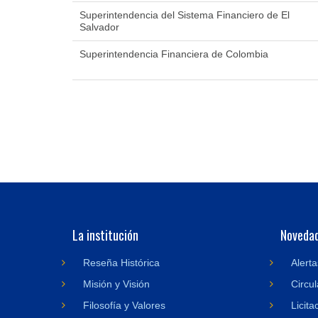
Superintendencia del Sistema Financiero de El
Salvador
Superintendencia Financiera de Colombia
La institución
Noveda
Reseña Histórica
Alerta
Misión y Visión
Circul
Filosofía y Valores
Licita