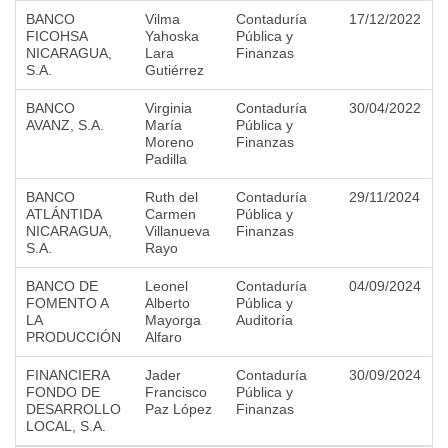
BANCO
Vilma
Contaduría
17/12/2022
FICOHSA
Yahoska
Pública y
NICARAGUA,
Lara
Finanzas
S.A.
Gutiérrez
BANCO
Virginia
Contaduría
30/04/2022
AVANZ, S.A.
María
Pública y
Moreno
Finanzas
Padilla
BANCO
Ruth del
Contaduría
29/11/2024
ATLÁNTIDA
Carmen
Pública y
NICARAGUA,
Villanueva
Finanzas
S.A.
Rayo
BANCO DE
Leonel
Contaduría
04/09/2024
FOMENTO A
Alberto
Pública y
LA
Mayorga
Auditoría
PRODUCCIÓN
Alfaro
FINANCIERA
Jader
Contaduría
30/09/2024
FONDO DE
Francisco
Pública y
DESARROLLO
Paz López
Finanzas
LOCAL, S.A.