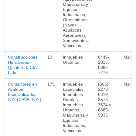
Maquinaría y
Equipos
Industriales,
Otros bienes
(Naves
Acuáticas,
Aeronaves),
Semovientes,
Vehiculos
Construcciones
19
Inmuebles
8445-
Mana
Hernández -
Urbanos
2015,
Quintero & CIA.
8882-
Ltda.
7278
Consultores en
175
Inmuebles
(505)
Mana
Avalúos
Especiales,
2278-
Especializados,
Inmuebles
6819,
S.A. (CAVE, S.A.)
Rurales,
8578-
Inmuebles
7674 y
Urbanos,
8886-
Maquinaría y
9935
Equipos
Industriales,
Vehiculos