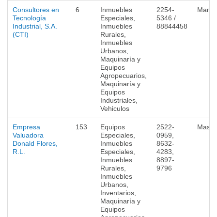
Consultores en
6
Inmuebles
2254-
Mana
Tecnología
Especiales,
5346 /
Industrial, S.A.
Inmuebles
88844458
(CTI)
Rurales,
Inmuebles
Urbanos,
Maquinaría y
Equipos
Agropecuarios,
Maquinaría y
Equipos
Industriales,
Vehiculos
Empresa
153
Equipos
2522-
Masa
Valuadora
Especiales,
0959,
Donald Flores,
Inmuebles
8632-
R.L.
Especiales,
4283,
Inmuebles
8897-
Rurales,
9796
Inmuebles
Urbanos,
Inventarios,
Maquinaría y
Equipos