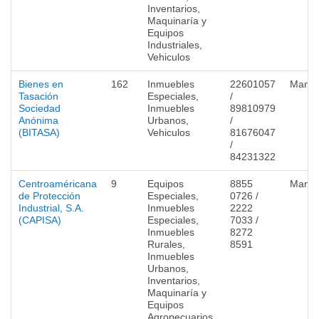
Inventarios,
Maquinaría y
Equipos
Industriales,
Vehiculos
Bienes en
162
Inmuebles
22601057
Mana
Tasación
Especiales,
/
Sociedad
Inmuebles
89810979
Anónima
Urbanos,
/
(BITASA)
Vehiculos
81676047
/
84231322
Centroaméricana
9
Equipos
8855
Mana
de Protección
Especiales,
0726 /
Industrial, S.A.
Inmuebles
2222
(CAPISA)
Especiales,
7033 /
Inmuebles
8272
Rurales,
8591
Inmuebles
Urbanos,
Inventarios,
Maquinaría y
Equipos
Agropecuarios,