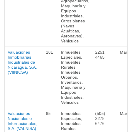
Agropecuarios,
Maquinaría y
Equipos
Industriales,
Otros bienes
(Naves
Acuáticas,
Aeronaves),
Vehiculos
Valuaciones
181
Inmuebles
2251
Mana
Inmobiliarias
Especiales,
4465
Industriales de
Inmuebles
Nicaragua, S.A.
Rurales,
(VIINICSA)
Inmuebles
Urbanos,
Inventarios,
Maquinaría y
Equipos
Industriales,
Vehiculos
Valuaciones
85
Inmuebles
(505)
Mana
Nacionales e
Especiales,
2278-
Internacionales,
Inmuebles
6476
S.A. (VALNISA)
Rurales,