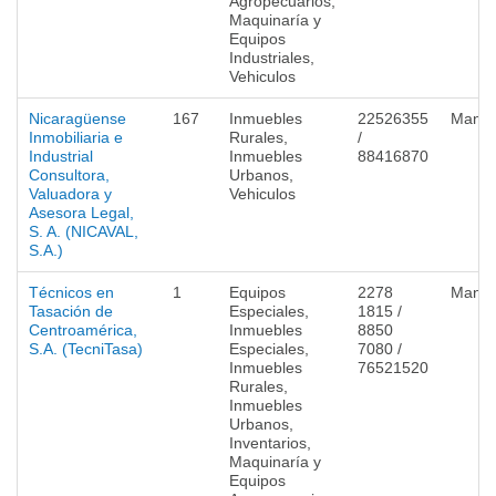
Agropecuarios,
Maquinaría y
Equipos
Industriales,
Vehiculos
Nicaragüense
167
Inmuebles
22526355
Mana
Inmobiliaria e
Rurales,
/
Industrial
Inmuebles
88416870
Consultora,
Urbanos,
Valuadora y
Vehiculos
Asesora Legal,
S. A. (NICAVAL,
S.A.)
Técnicos en
1
Equipos
2278
Mana
Tasación de
Especiales,
1815 /
Centroamérica,
Inmuebles
8850
S.A. (TecniTasa)
Especiales,
7080 /
Inmuebles
76521520
Rurales,
Inmuebles
Urbanos,
Inventarios,
Maquinaría y
Equipos