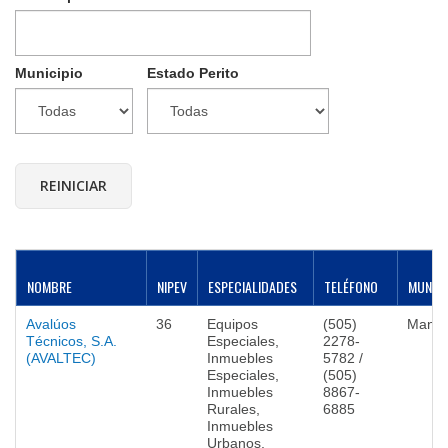
Municipio
Estado Perito
NOMBRE
NIPEV
ESPECIALIDADES
TELÉFONO
MUNICI
Avalúos
36
Equipos
(505)
Mana
Técnicos, S.A.
Especiales,
2278-
(AVALTEC)
Inmuebles
5782 /
Especiales,
(505)
Inmuebles
8867-
Rurales,
6885
Inmuebles
Urbanos,