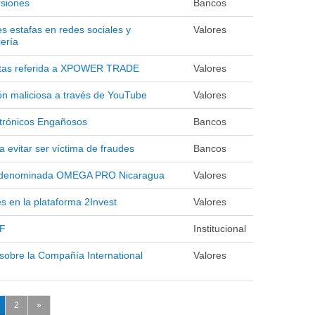
rsiones
Bancos
es estafas en redes sociales y
Valores
ería
nistas referida a XPOWER TRADE
Valores
ón maliciosa a través de YouTube
Valores
ctrónicos Engañosos
Bancos
evitar ser víctima de fraudes
Bancos
a denominada OMEGA PRO Nicaragua
Valores
es en la plataforma 2Invest
Valores
IF
Institucional
 sobre la Compañía International
Valores
2
»