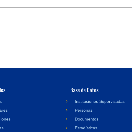
des
Base de Datos
s
Instituciones Supervisadas
ares
Personas
ciones
Documentos
as
Estadísticas