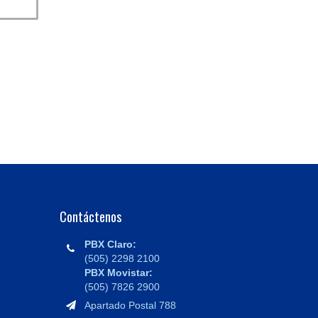
Contáctenos
PBX Claro:
(505) 2298 2100
PBX Movistar:
(505) 7826 2900
Apartado Postal 788