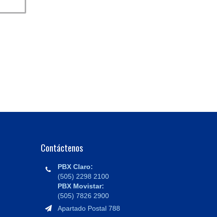
Contáctenos
PBX Claro:
(505) 2298 2100
PBX Movistar:
(505) 7826 2900
Apartado Postal 788