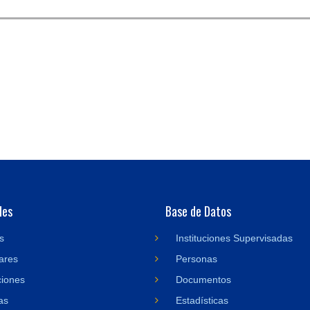
des
Base de Datos
s
Instituciones Supervisadas
ares
Personas
ciones
Documentos
as
Estadísticas