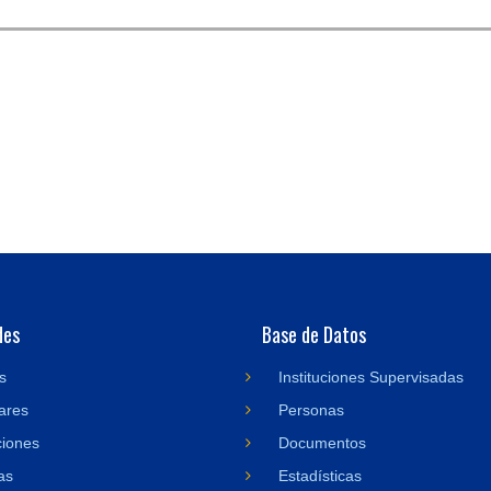
des
Base de Datos
s
Instituciones Supervisadas
ares
Personas
ciones
Documentos
as
Estadísticas