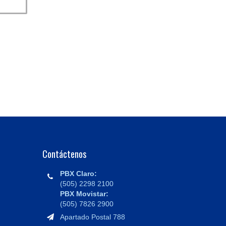
Contáctenos
PBX Claro:
(505) 2298 2100
PBX Movistar:
(505) 7826 2900
Apartado Postal 788