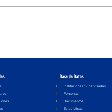
des
Base de Datos
s
Instituciones Supervisadas
ares
Personas
ciones
Documentos
as
Estadísticas