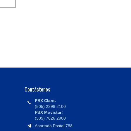
Contáctenos
PBX Claro:
(505) 2298 2100
PBX Movistar:
(505) 7826 2900
Apartado Postal 788