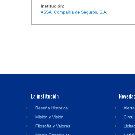
Institución:
ASSA, Compañía de Seguros, S.A.
La institución
Noveda
Reseña Histórica
Alerta
Misión y Visión
Circul
Filosofía y Valores
Licita