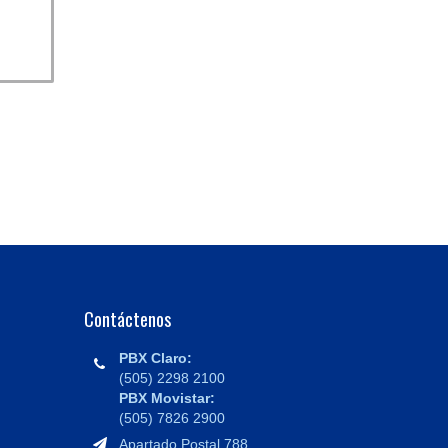
Contáctenos
PBX Claro:
(505) 2298 2100
PBX Movistar:
(505) 7826 2900
Apartado Postal 788