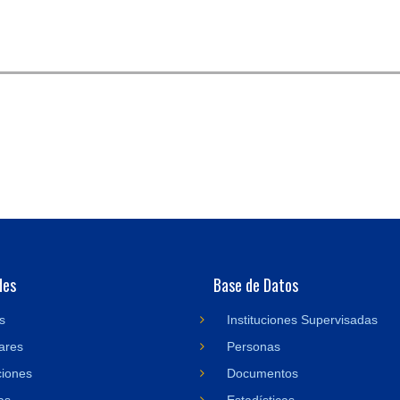
des
Base de Datos
s
Instituciones Supervisadas
ares
Personas
ciones
Documentos