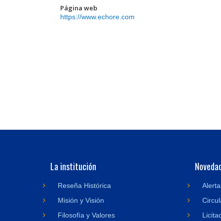
Página web
https://www.echore.com
La institución
Noveda
Reseña Histórica
Alerta
Misión y Visión
Circul
Filosofía y Valores
Licita