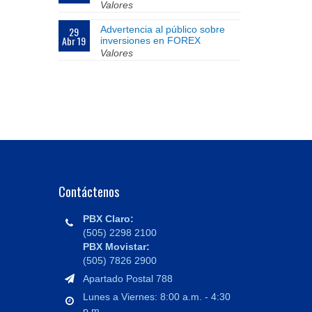
Valores
Advertencia al público sobre
29
Abr 19
inversiones en FOREX
Valores
Contáctenos
PBX Claro:
(505) 2298 2100
PBX Movistar:
(505) 7826 2900
Apartado Postal 788
Lunes a Viernes: 8:00 a.m. - 4:30
p.m.