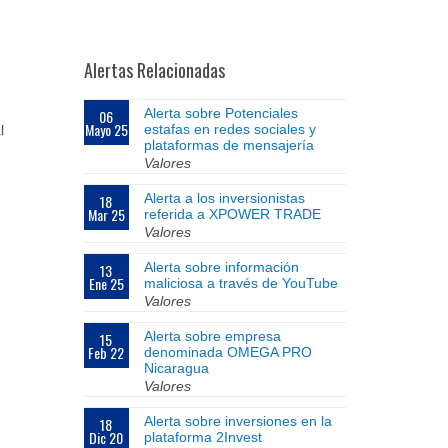
Alertas Relacionadas
Alerta sobre Potenciales
06
Mayo 25
estafas en redes sociales y
l
plataformas de mensajería
Valores
Alerta a los inversionistas
18
Mar 25
referida a XPOWER TRADE
Valores
Alerta sobre información
13
Ene 25
maliciosa a través de YouTube
Valores
Alerta sobre empresa
15
Feb 22
denominada OMEGA PRO
Nicaragua
Valores
Alerta sobre inversiones en la
18
Dic 20
plataforma 2Invest