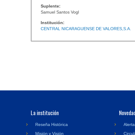
Suplente:
Samuel Santos Vogl
Institución:
CENTRAL NICARAGUENSE DE VALORES,S.A.
La institución
Noveda
Reseña Histórica
Alerta
Misión y Visión
Circul