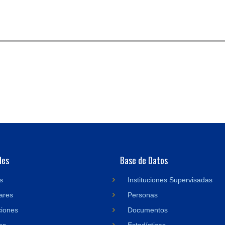
des
Base de Datos
s
Instituciones Supervisadas
ares
Personas
ciones
Documentos