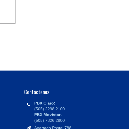
Contáctenos
PBX Claro:
(505) 2298 2100
PBX Movistar:
(505) 7826 2900
Apartado Postal 788