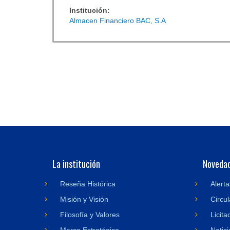
Institución:
Almacen Financiero BAC, S.A
La institución
Noveda
Reseña Histórica
Alerta
Misión y Visión
Circul
Filosofía y Valores
Licita