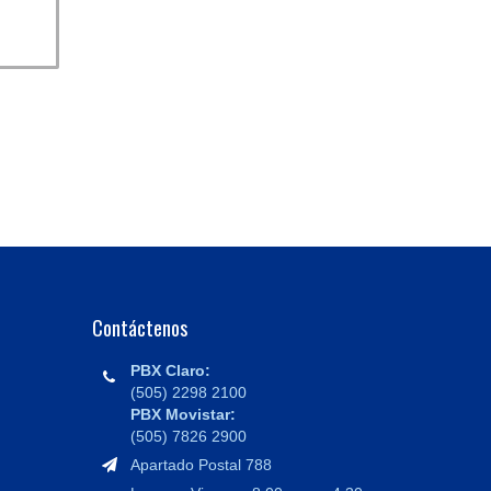
Contáctenos
PBX Claro:
(505) 2298 2100
PBX Movistar:
(505) 7826 2900
Apartado Postal 788