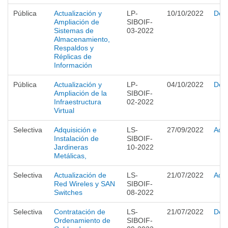
Pública
Actualización y
LP-
10/10/2022
Desi
Ampliación de
SIBOIF-
Sistemas de
03-2022
Almacenamiento,
Respaldos y
Réplicas de
Información
Pública
Actualización y
LP-
04/10/2022
Desi
Ampliación de la
SIBOIF-
Infraestructura
02-2022
Virtual
Selectiva
Adquisición e
LS-
27/09/2022
Adju
Instalación de
SIBOIF-
Jardineras
10-2022
Metálicas,
Selectiva
Actualización de
LS-
21/07/2022
Adju
Red Wireles y SAN
SIBOIF-
Switches
08-2022
Selectiva
Contratación de
LS-
21/07/2022
Desi
Ordenamiento de
SIBOIF-