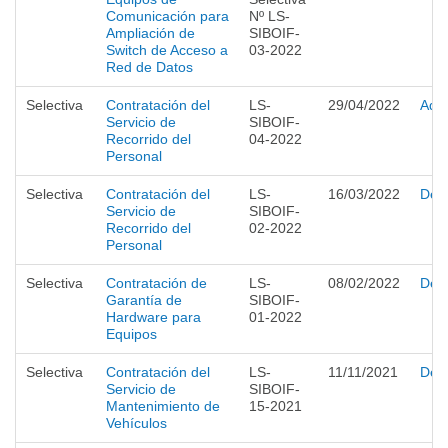
Comunicación para
Nº LS-
Ampliación de
SIBOIF-
Switch de Acceso a
03-2022
Red de Datos
Selectiva
Contratación del
LS-
29/04/2022
Adju
Servicio de
SIBOIF-
Recorrido del
04-2022
Personal
Selectiva
Contratación del
LS-
16/03/2022
Desi
Servicio de
SIBOIF-
Recorrido del
02-2022
Personal
Selectiva
Contratación de
LS-
08/02/2022
Desi
Garantía de
SIBOIF-
Hardware para
01-2022
Equipos
Selectiva
Contratación del
LS-
11/11/2021
Desi
Servicio de
SIBOIF-
Mantenimiento de
15-2021
Vehículos