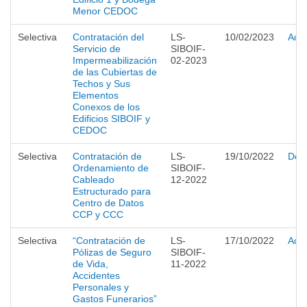
Menor CEDOC
Selectiva
Contratación del
LS-
10/02/2023
Adju
Servicio de
SIBOIF-
Impermeabilización
02-2023
de las Cubiertas de
Techos y Sus
Elementos
Conexos de los
Edificios SIBOIF y
CEDOC
Selectiva
Contratación de
LS-
19/10/2022
Desi
Ordenamiento de
SIBOIF-
Cableado
12-2022
Estructurado para
Centro de Datos
CCP y CCC
Selectiva
“Contratación de
LS-
17/10/2022
Adju
Pólizas de Seguro
SIBOIF-
de Vida,
11-2022
Accidentes
Personales y
Gastos Funerarios”