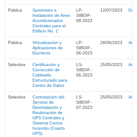
Pública
Suministro e
LP-
12/07/2023
Desi
Instalación de Aires
SIBOIF-
Acondicionados
08-2023
Centrales para el
Edificio No. 1”.
Pública
Virtualización y
LP-
28/06/2023
Adju
Aplicaciones de
SIBOIF-
Escritorio
06-2023
Selectiva
Certificación y
LS-
25/05/2023
Adju
Corrección de
SIBOIF-
Cableado
06-2023
Estructurado para
Centro de Datos
Selectiva
Contratación del
LS-
25/05/2023
Adju
Servicio de
SIBOIF-
Desintalación y
07-2023
Reubicación de
UPS Centrales y
Sistema Contra
Incendio (Cuarto
UPS)