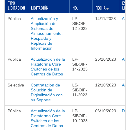
TIPO
EST
LICITACIÓN
LICITACIÓN
NO.
FECHA
LICI
▼
Pública
Actualización y
LP-
14/11/2023
Adju
Ampliación de
SIBOIF-
Sistemas de
12-2023
Almacenamiento,
Respaldo y
Réplicas de
Información
Pública
Actualización de la
LP-
25/10/2023
Adju
Plataforma Core
SIBOIF-
Switches de los
14-2023
Centros de Datos
Selectiva
Contratación de
LS-
12/10/2023
Adju
Solución de
SIBOIF-
Digitalización con
11-2023
su Soporte
Pública
Actualización de la
LP-
06/10/2023
Desi
Plataforma Core
SIBOIF-
Switches de los
10-2023
Centros de Datos