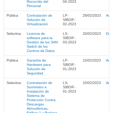
Recorrido del
04-2023
Personal
Pública
Contratación de
LP-
28/02/2023
Adju
Solución de
SIBOIF-
Virtualización
02-2023
Selectiva
Licencia de
LS-
20/02/2023
Desi
software para la
SIBOIF-
Gestión de los SAN
03-2023
Switch de los
Centros de Datos
Pública
Garantía de
LP-
15/02/2023
Adju
Hardware para
SIBOIF-
Solución de
01-2023
Seguridad
Selectiva
Contratación de
LS-
10/02/2023
Adju
Suministro e
SIBOIF-
Instalación de
01-2023
Sistema de
Protección Contra
Descargas
Atmosféricas,
Edificio 1 y Bodega