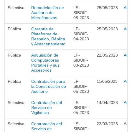
Selectiva
Remodelación de
LS-
25/05/2023
Adju
Auditorio de
SIBOIF-
Microfinanzas
08-2023
Pública
Garantía de
LP-
25/05/2023
Adju
Plataforma de
SIBOIF-
Respaldo, Réplica
04-2023
y Almacenamiento
Pública
Adquisición de
LP-
22/05/2023
Adju
Computadoras
SIBOIF-
Portátiles y sus
03-2023
Accesorios
Pública
Contratación para
LP-
11/05/2023
Adju
la Construcción de
SIBOIF-
Auditorio
05-2023
Selectiva
Contratación del
LS-
14/04/2023
Adju
Servicio de
SIBOIF-
Vigilancia
05-2023
Selectiva
Contratación del
LS-
23/03/2023
Adju
Servicio de
SIBOIF-