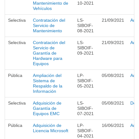
Mantenimiento de
10-2021
Vehículos
Selectiva
Contratación del
LS-
21/09/2021
Adju
Servicio de
SIBOIF-
Mantenimiento
08-2021
Selectiva
Contratación del
LS-
21/09/2021
Adju
Servicio de
SIBOIF-
Garantía de
09-2021
Hardware para
Equipos
Pública
Ampliación del
LP-
05/08/2021
Adju
Sistema de
SIBOIF-
Respaldo de la
05-2021
Información
Selectiva
Adquisición de
LS-
05/08/2021
Desi
Garantía de
SIBOIF-
Equipos EMC
07-2021
Pública
Adquisición de
LP-
16/06/2021
Adju
Licencia Microsoft
SIBOIF-
04-2021