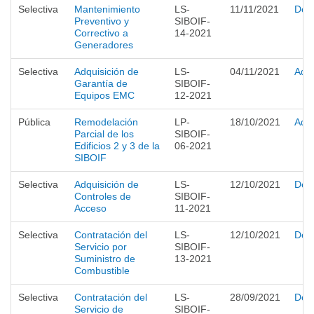
Selectiva
Mantenimiento
LS-
11/11/2021
Desi
Preventivo y
SIBOIF-
Correctivo a
14-2021
Generadores
Selectiva
Adquisición de
LS-
04/11/2021
Adju
Garantía de
SIBOIF-
Equipos EMC
12-2021
Pública
Remodelación
LP-
18/10/2021
Adju
Parcial de los
SIBOIF-
Edificios 2 y 3 de la
06-2021
SIBOIF
Selectiva
Adquisición de
LS-
12/10/2021
Desi
Controles de
SIBOIF-
Acceso
11-2021
Selectiva
Contratación del
LS-
12/10/2021
Desi
Servicio por
SIBOIF-
Suministro de
13-2021
Combustible
Selectiva
Contratación del
LS-
28/09/2021
Desi
Servicio de
SIBOIF-