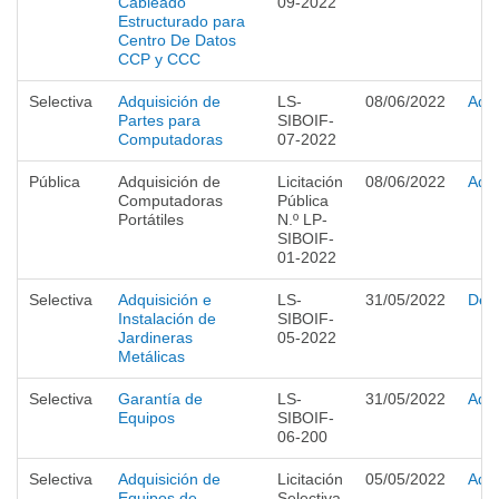
Cableado
09-2022
Estructurado para
Centro De Datos
CCP y CCC
Selectiva
Adquisición de
LS-
08/06/2022
Adju
Partes para
SIBOIF-
Computadoras
07-2022
Pública
Adquisición de
Licitación
08/06/2022
Adju
Computadoras
Pública
Portátiles
N.º LP-
SIBOIF-
01-2022
Selectiva
Adquisición e
LS-
31/05/2022
Desi
Instalación de
SIBOIF-
Jardineras
05-2022
Metálicas
Selectiva
Garantía de
LS-
31/05/2022
Adju
Equipos
SIBOIF-
06-200
Selectiva
Adquisición de
Licitación
05/05/2022
Adju
Equipos de
Selectiva