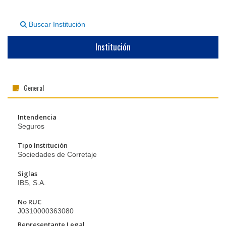
▼
Buscar Institución
Institución
General
Intendencia
Seguros
Tipo Institución
Sociedades de Corretaje
Siglas
IBS, S.A.
No RUC
J0310000363080
Representante Legal