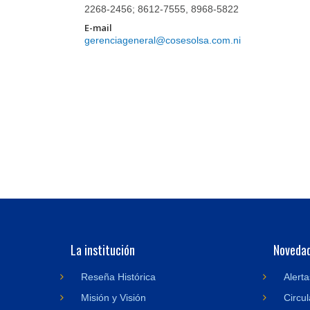
2268-2456; 8612-7555, 8968-5822
E-mail
gerenciageneral@cosesolsa.com.ni
La institución
Noveda
Reseña Histórica
Alerta
Misión y Visión
Circul