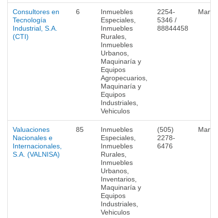
Consultores en
6
Inmuebles
2254-
Mana
Tecnología
Especiales,
5346 /
Industrial, S.A.
Inmuebles
88844458
(CTI)
Rurales,
Inmuebles
Urbanos,
Maquinaría y
Equipos
Agropecuarios,
Maquinaría y
Equipos
Industriales,
Vehiculos
Valuaciones
85
Inmuebles
(505)
Mana
Nacionales e
Especiales,
2278-
Internacionales,
Inmuebles
6476
S.A. (VALNISA)
Rurales,
Inmuebles
Urbanos,
Inventarios,
Maquinaría y
Equipos
Industriales,
Vehiculos