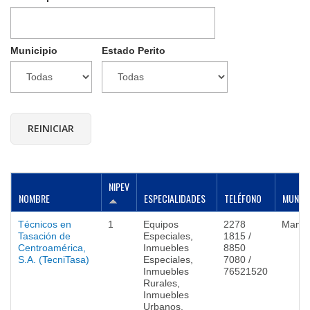
Municipio
Estado Perito
NIPEV
NOMBRE
ESPECIALIDADES
TELÉFONO
MUNICI
Técnicos en
1
Equipos
2278
Mana
Tasación de
Especiales,
1815 /
Centroamérica,
Inmuebles
8850
S.A. (TecniTasa)
Especiales,
7080 /
Inmuebles
76521520
Rurales,
Inmuebles
Urbanos,