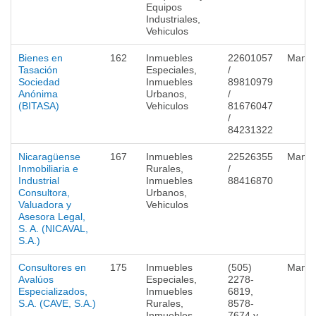
Equipos
Industriales,
Vehiculos
Bienes en
162
Inmuebles
22601057
Mana
Tasación
Especiales,
/
Sociedad
Inmuebles
89810979
Anónima
Urbanos,
/
(BITASA)
Vehiculos
81676047
/
84231322
Nicaragüense
167
Inmuebles
22526355
Mana
Inmobiliaria e
Rurales,
/
Industrial
Inmuebles
88416870
Consultora,
Urbanos,
Valuadora y
Vehiculos
Asesora Legal,
S. A. (NICAVAL,
S.A.)
Consultores en
175
Inmuebles
(505)
Mana
Avalúos
Especiales,
2278-
Especializados,
Inmuebles
6819,
S.A. (CAVE, S.A.)
Rurales,
8578-
Inmuebles
7674 y