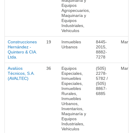
Maquinaría y
Equipos
Agropecuarios,
Maquinaría y
Equipos
Industriales,
Vehiculos
Construcciones
19
Inmuebles
8445-
Mana
Hernández -
Urbanos
2015,
Quintero & CIA.
8882-
Ltda.
7278
Avalúos
36
Equipos
(505)
Mana
Técnicos, S.A.
Especiales,
2278-
(AVALTEC)
Inmuebles
5782 /
Especiales,
(505)
Inmuebles
8867-
Rurales,
6885
Inmuebles
Urbanos,
Inventarios,
Maquinaría y
Equipos
Industriales,
Vehiculos