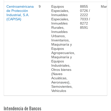
Centroaméricana
9
Equipos
8855
Mana
de Protección
Especiales,
0726 /
Industrial, S.A.
Inmuebles
2222
(CAPISA)
Especiales,
7033 /
Inmuebles
8272
Rurales,
8591
Inmuebles
Urbanos,
Inventarios,
Maquinaría y
Equipos
Agropecuarios,
Maquinaría y
Equipos
Industriales,
Otros bienes
(Naves
Acuáticas,
Aeronaves),
Semovientes,
Vehiculos
Intendencia de Bancos