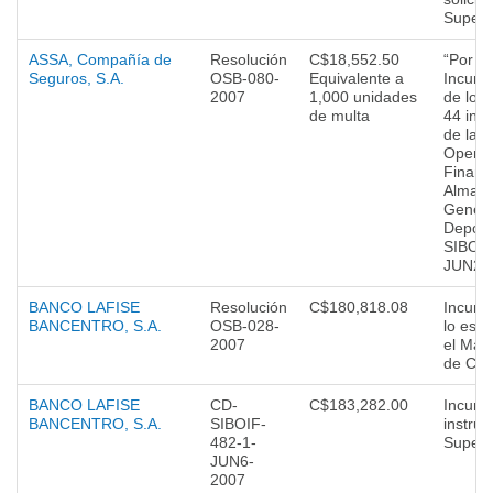
Superi
ASSA, Compañía de
Resolución
C$18,552.50
“Por
Seguros, S.A.
OSB-080-
Equivalente a
Incump
2007
1,000 unidades
de los 
de multa
44 inci
de la 
Operat
Financi
Almac
Genera
Depósi
SIBOIF
JUN20-
BANCO LAFISE
Resolución
C$180,818.08
Incump
BANCENTRO, S.A.
OSB-028-
lo esta
2007
el Man
de Cue
BANCO LAFISE
CD-
C$183,282.00
Incump
BANCENTRO, S.A.
SIBOIF-
instruc
482-1-
Superi
JUN6-
2007