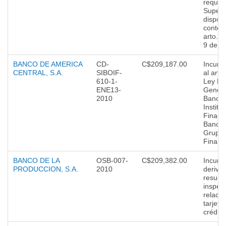
requeri
Superi
disposi
conten
arto. 
9 de la
BANCO DE AMERICA
CD-
C$209,187.00
Incump
CENTRAL, S.A.
SIBOIF-
al arto
610-1-
Ley No
ENE13-
Genera
2010
Bancos
Institu
Financ
Bancar
Grupo
Financ
BANCO DE LA
OSB-007-
C$209,382.00
Incump
PRODUCCION, S.A.
2010
deriva
result
inspecc
relaci
tarjeta
crédito