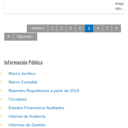
inspecc
situ.
Páginas
5
‹ Anterior
1
2
3
4
6
7
8
9
Siguiente ›
Información Pública
Marco Jurídico
Marco Contable
Reportes Regulatorios a partir de 2019
Circulares
Estados Financieros Auditados
Informe de Auditoría
Informes de Gestión