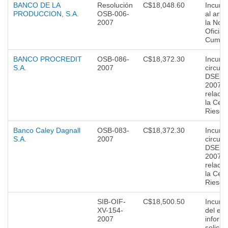
BANCO DE LA
Resolución
C$18,048.60
Incump
PRODUCCION, S.A.
OSB-006-
al artí
2007
la Nor
Oficial
Cumpli
BANCO PROCREDIT
OSB-086-
C$18,372.30
Incump
S.A.
2007
circula
DSES-
2007/
relaci
la Cent
Riesgo
Banco Caley Dagnall
OSB-083-
C$18,372.30
Incump
S.A.
2007
circula
DSES-
2007/
relaci
la Cent
Riesgo
SIB-OIF-
C$18,500.50
Incump
XV-154-
del env
2007
inform
solicit