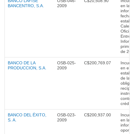
BANCO LAFISE
OSB-046-
C$20,508.90
Incump
BANCENTRO, S.A.
2009
en la 
informa
fecha
establ
Calend
Oficial
Entreg
Inform
primer
de 200
BANCO DE LA
OSB-025-
C$200,769.07
Incump
PRODUCCION, S.A.
2009
en el
establ
de las
obliga
recípro
instru
contra
crédito
BANCO DEL ÉXITO,
OSB-023-
C$200,937.00
Incump
S. A.
2009
en la 
inform
oportu