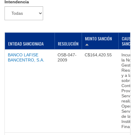
Intendencia
▼
MONTO SANCIÓN
CAUSA 
ENTIDAD SANCIONADA
RESOLUCIÓN
SANCIÓ
BANCO LAFISE
OSB-047-
C$164,420.55
Incump
BANCENTRO, S.A.
2009
la Nor
Gestió
Riesgo 
y a la
sobre l
Contra
Provee
Servici
realiza
Operac
Servici
de las
Institu
Financ