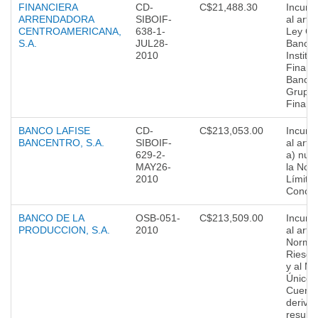
FINANCIERA
CD-
C$21,488.30
Incump
ARRENDADORA
SIBOIF-
al arto
CENTROAMERICANA,
638-1-
Ley Ge
S.A.
JUL28-
Bancos
2010
Institu
Financ
Bancar
Grupo
Financ
BANCO LAFISE
CD-
C$213,053.00
Incump
BANCENTRO, S.A.
SIBOIF-
al arto.
629-2-
a) num
MAY26-
la Nor
2010
Límite
Concen
BANCO DE LA
OSB-051-
C$213,509.00
Incump
PRODUCCION, S.A.
2010
al arto
Norma
Riesgo 
y al M
Único 
Cuenta
deriva
result