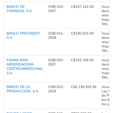
BANCO DE
OSB-103-
C$187,144.00
Incump
FINANZAS, S.A.
2007
deriva
result
Inspec
Situ.
BANCO PROCREDIT
OSB-011-
C$190,015.00
Incump
S.A.
2008
deriva
result
Inspec
Situ
FINANCIERA
OSB-092-
C$193,788.00
Incump
ARRENDADORA
2007
deriva
CENTROAMERICANA,
result
S.A.
Inspec
Situ.
BANCO DE LA
OSB-010-
C$2,148,926.46
Incump
PRODUCCION, S.A.
2024
Ley No
de Pro
los de
los usu