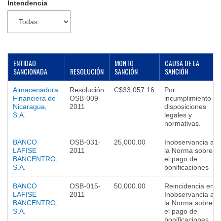
Intendencia
▼
ENTIDAD
MONTO
CAUSA DE LA
SANCIONADA
RESOLUCIÓN
SANCIÓN
SANCIÓN
Almacenadora
Resolución
C$33,057.16
Por
Financiera de
OSB-009-
incumplimiento a
Nicaragua,
2011
disposiciones
S.A.
legales y
normativas.
BANCO
OSB-031-
25,000.00
Inobservancia a
LAFISE
2011
la Norma sobre
BANCENTRO,
el pago de
S.A.
bonificaciones
BANCO
OSB-015-
50,000.00
Reincidencia en
LAFISE
2011
Inobservancia a
BANCENTRO,
la Norma sobre
S.A.
el pago de
bonificaciones