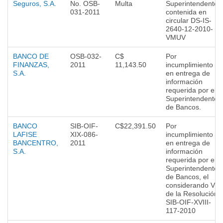
Seguros, S.A.
No. OSB-
Multa
Superintendente,
031-2011
contenida en
circular DS-IS-
2640-12-2010-
VMUV
BANCO DE
OSB-032-
C$
Por
FINANZAS,
2011
11,143.50
incumplimiento
S.A.
en entrega de
información
requerida por el
Superintendente
de Bancos.
BANCO
SIB-OIF-
C$22,391.50
Por
LAFISE
XIX-086-
incumplimiento
BANCENTRO,
2011
en entrega de
S.A.
información
requerida por el
Superintendente
de Bancos, el
considerando V
de la Resolución
SIB-OIF-XVIII-
117-2010