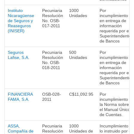
Instituto
Pecuniaria
1000
Por
Nicaragüense
Resolución
Unidades
incumplimiento
de Seguros y
No. OSB-
en entrega de
Reaseguros
017-2011
información
(INISER)
requerida por el
Superintendente
de Bancos
Seguros
Pecuniaria
500
Por
Lafise, S.A.
Resolución
Unidades
incumplimiento
No. OSB-
en entrega de
018-2011
información
requerida por el
Superintendente
de Bancos
FINANCIERA
OSB-028-
C$11,092.95
Por
FAMA, S.A.
2011
incumplimiento a
la Norma sobre
el Manual Único
de Cuentas.
ASSA,
Pecuniaria
1000
Incumplimiento a
Compañía de
Resolución
Unidades de
lo instruido por el