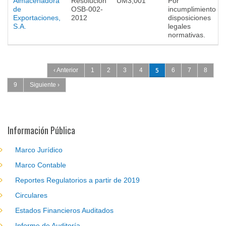
Almacenadora
Resolución
UM3,001
Por
de
OSB-002-
incumplimiento a
Exportaciones,
2012
disposiciones
S.A.
legales
normativas.
Páginas
5
‹ Anterior
1
2
3
4
6
7
8
9
Siguiente ›
Información Pública
Marco Jurídico
Marco Contable
Reportes Regulatorios a partir de 2019
Circulares
Estados Financieros Auditados
Informe de Auditoría