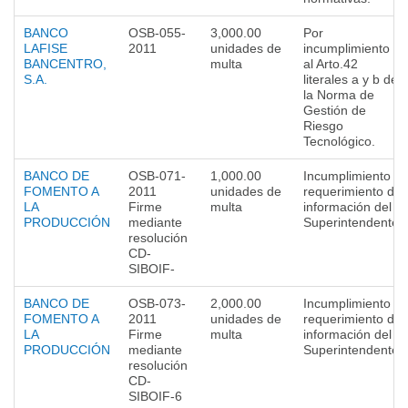
BANCO
OSB-055-
3,000.00
Por
LAFISE
2011
unidades de
incumplimiento
BANCENTRO,
multa
al Arto.42
S.A.
literales a y b de
la Norma de
Gestión de
Riesgo
Tecnológico.
BANCO DE
OSB-071-
1,000.00
Incumplimiento a
FOMENTO A
2011
unidades de
requerimiento de
LA
Firme
multa
información del
PRODUCCIÓN
mediante
Superintendente
resolución
CD-
SIBOIF-
BANCO DE
OSB-073-
2,000.00
Incumplimiento a
FOMENTO A
2011
unidades de
requerimiento de
LA
Firme
multa
información del
PRODUCCIÓN
mediante
Superintendente
resolución
CD-
SIBOIF-6