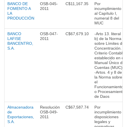
BANCO DE
OSB-045-
C$11,167.35
Por
FOMENTO A
2011
incumplimiento
LA
al Capítulo I,
PRODUCCIÓN
numeral 8 del
MUC
BANCO
OSB-047-
C$67,679.10
-Arto 13. literal
LAFISE
2011
b) de la Norma
BANCENTRO,
sobre Límites de
S.A.
Concentración. -
Criterio Contable
establecido en el
Manual Único de
Cuentas (MUC).
-Artos. 4 y 8 de
la Norma sobre
el
Funcionamiento
o Procesamiento
de Daos
Almacenadora
Resolución
C$67,587.74
Por
de
OSB-049-
incumplimiento a
Exportaciones,
2011
disposiciones
S.A.
legales y
normativas.