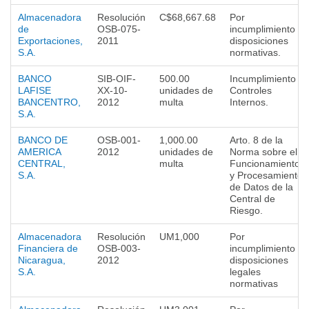
Almacenadora
Resolución
C$68,667.68
Por
de
OSB-075-
incumplimiento a
Exportaciones,
2011
disposiciones
S.A.
normativas.
BANCO
SIB-OIF-
500.00
Incumplimiento a
LAFISE
XX-10-
unidades de
Controles
BANCENTRO,
2012
multa
Internos.
S.A.
BANCO DE
OSB-001-
1,000.00
Arto. 8 de la
AMERICA
2012
unidades de
Norma sobre el
CENTRAL,
multa
Funcionamiento
S.A.
y Procesamiento
de Datos de la
Central de
Riesgo.
Almacenadora
Resolución
UM1,000
Por
Financiera de
OSB-003-
incumplimiento a
Nicaragua,
2012
disposiciones
S.A.
legales
normativas