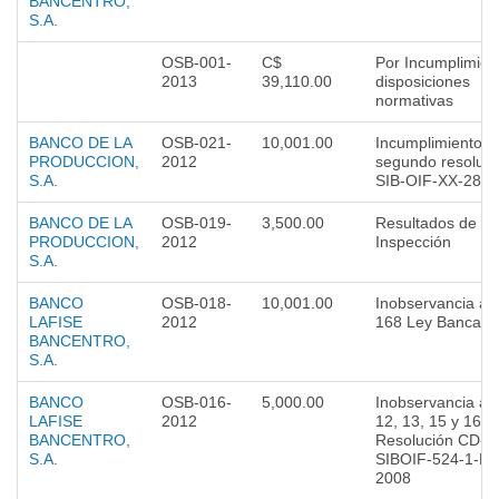
BANCENTRO,
S.A.
OSB-001-
C$
Por Incumplimien
2013
39,110.00
disposiciones
normativas
BANCO DE LA
OSB-021-
10,001.00
Incumplimiento p
PRODUCCION,
2012
segundo resoluci
S.A.
SIB-OIF-XX-284-
BANCO DE LA
OSB-019-
3,500.00
Resultados de
PRODUCCION,
2012
Inspección
S.A.
BANCO
OSB-018-
10,001.00
Inobservancia art
LAFISE
2012
168 Ley Bancaria
BANCENTRO,
S.A.
BANCO
OSB-016-
5,000.00
Inobservancia art
LAFISE
2012
12, 13, 15 y 16
BANCENTRO,
Resolución CD-
S.A.
SIBOIF-524-1-M
2008