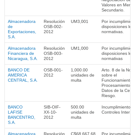
Valores en Merc
Secundario.
Almacenadora
Resolución
UM3,001
Por incumplimien
de
OSB-002-
disposiciones leg
Exportaciones,
2012
normativas.
S.A.
Almacenadora
Resolución
UM1,000
Por incumplimien
Financiera de
OSB-003-
disposiciones leg
Nicaragua, S.A.
2012
normativas
BANCO DE
OSB-001-
1,000.00
Arto. 8 de la Nor
AMERICA
2012
unidades de
sobre el
CENTRAL, S.A.
multa
Funcionamiento 
Procesamiento d
Datos de la Centr
Riesgo.
BANCO
SIB-OIF-
500.00
Incumplimiento a
LAFISE
XX-10-
unidades de
Controles Interno
BANCENTRO,
2012
multa
S.A.
Almacenadora
Resolución
C$68,667.68
Por incumplimien