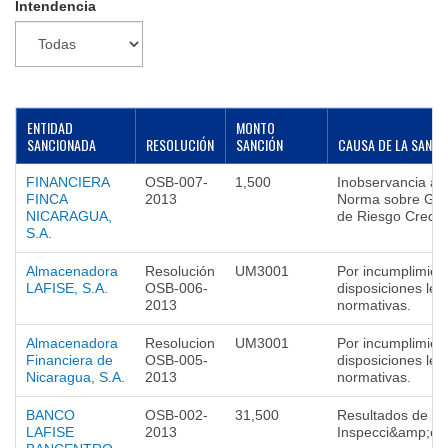
Intendencia
▼
ENTIDAD
MONTO
SANCIONADA
RESOLUCIÓN
SANCIÓN
CAUSA DE LA SANCI
FINANCIERA
OSB-007-
1,500
Inobservancia a l
FINCA
2013
Norma sobre Ges
NICARAGUA,
de Riesgo Crediti
S.A.
Almacenadora
Resolución
UM3001
Por incumplimien
LAFISE, S.A.
OSB-006-
disposiciones leg
2013
normativas.
Almacenadora
Resolucion
UM3001
Por incumplimien
Financiera de
OSB-005-
disposiciones leg
Nicaragua, S.A.
2013
normativas.
BANCO
OSB-002-
31,500
Resultados de
LAFISE
2013
Inspecci&amp;oa