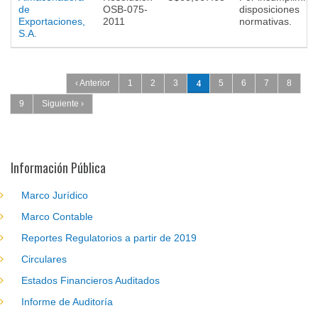
de
OSB-075-
disposiciones
Exportaciones,
2011
normativas.
S.A.
Páginas
4
‹ Anterior
1
2
3
5
6
7
8
9
Siguiente ›
Información Pública
Marco Jurídico
Marco Contable
Reportes Regulatorios a partir de 2019
Circulares
Estados Financieros Auditados
Informe de Auditoría