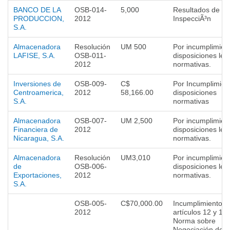
BANCO DE LA
OSB-014-
5,000
Resultados de
PRODUCCION,
2012
InspecciÃ³n
S.A.
Almacenadora
Resolución
UM 500
Por incumplimien
LAFISE, S.A.
OSB-011-
disposiciones leg
2012
normativas.
Inversiones de
OSB-009-
C$
Por Incumplimien
Centroamerica,
2012
58,166.00
disposiciones
S.A.
normativas
Almacenadora
OSB-007-
UM 2,500
Por incumplimien
Financiera de
2012
disposiciones leg
Nicaragua, S.A.
normativas.
Almacenadora
Resolución
UM3,010
Por incumplimien
de
OSB-006-
disposiciones leg
Exportaciones,
2012
normativas.
S.A.
OSB-005-
C$70,000.00
Incumplimiento a 
2012
artículos 12 y 13 
Norma sobre
Negociación de