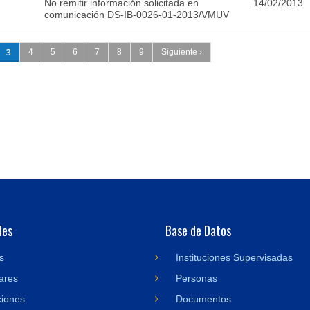
No remitir información solicitada en
14/02/2013
comunicación DS-IB-0026-01-2013/VMUV
3
4
5
6
7
8
9
Siguiente ›
des
Base de Datos
s
Instituciones Supervisadas
ares
Personas
ciones
Documentos