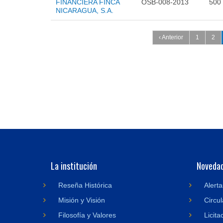
FINANCIERA FINCA
OSB-008-2013
500
NICARAGUA, S.A.
Páginas
‹ Anterior
1
2
La institución
Noveda
Reseña Histórica
Alerta
Misión y Visión
Circul
Filosofía y Valores
Licita