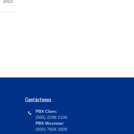
2013
Contáctenos
PBX Claro:
(505) 2298 2100
PBX Movistar:
(505) 7826 2900