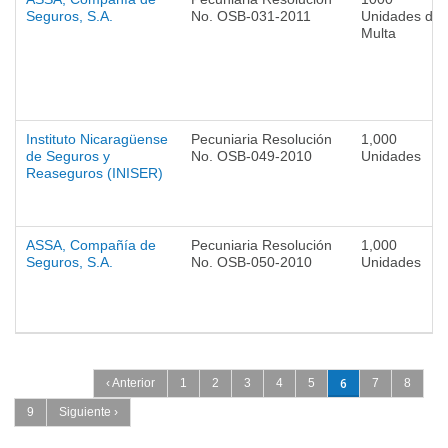
Seguros, S.A.
No. OSB-031-2011
Unidades de
Multa
Instituto Nicaragüense
Pecuniaria Resolución
1,000
de Seguros y
No. OSB-049-2010
Unidades
Reaseguros (INISER)
ASSA, Compañía de
Pecuniaria Resolución
1,000
Seguros, S.A.
No. OSB-050-2010
Unidades
Páginas
6
‹ Anterior
1
2
3
4
5
7
8
9
Siguiente ›