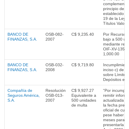
complementa 
principio de li
establecido en
19 de la Ley 
Títulos Valore
BANCO DE
OSB-082-
C$ 9,235.40
Por Recurso d
FINANZAS, S.A.
2007
bajo a 500 un
mediante reso
OIF-XV-135A-
1,000.00
BANCO DE
OSB-032-
C$ 9,719.80
Incumplimiento
FINANZAS, S.A.
2008
inciso c) de l
sobre Límites
Depósitos e I
Compañía de
Resolución
C$ 9,927.27
“Por incumpli
Seguros América,
OSB-013-
Equivalente a
remitir inform
S.A.
2007
500 unidades
actualizada r
de multa
la fecha previ
oficial de cum
pese haber te
meses para pr
presentarla (d