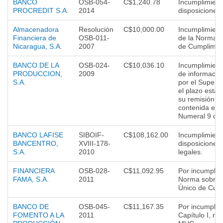
BANCO
OSB-054-
C$1,240.78
Incumplimient
PROCREDIT S.A.
2014
disposiciones
Almacenadora
Resolución
C$10,000.00
Incumplimiento
Financiera de
OSB-011-
de la Norma so
Nicaragua, S.A.
2007
de Cumplimie
BANCO DE LA
OSB-024-
C$10,036.10
Incumplimient
PRODUCCION,
2009
de informació
S.A.
por el Superi
el plazo estab
su remisión, d
contenida en e
Numeral 9 de 
BANCO LAFISE
SIBOIF-
C$108,162.00
Incumplimient
BANCENTRO,
XVIII-178-
disposiciones
S.A.
2010
legales.
FINANCIERA
OSB-028-
C$11,092.95
Por incumplim
FAMA, S.A.
2011
Norma sobre 
Único de Cuen
BANCO DE
OSB-045-
C$11,167.35
Por incumplim
FOMENTO A LA
2011
Capítulo I, nu