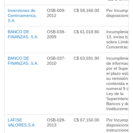
Inversiones de
OSB-009-
C$ 58,166.00
Por Incumplim
Centroamerica,
2012
disposiciones
S.A.
BANCO DE
OSB-038-
C$ 61,018.80
Incumplimiento
FINANZAS, S.A.
2009
13, inciso b) 
sobre Límites
Concentración
BANCO DE
OSB-037-
C$ 63,591.90
Incumplimient
FINANZAS, S.A.
2010
de informació
por el Superi
el plazo estab
su remisión, d
contenida en e
numeral 9 de 
Ley de la
Superintenden
Bancos y de O
Instituciones 
LAFISE
OSB-028-
C$ 67,150.00
Por Incumplim
VALORES,S.A.
2013
disposiciones
instrucciones