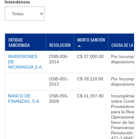
Intendencia
▼
ENTIDAD
MONTO SANCIÓN
SANCIONADA
RESOLUCIÓN
CAUSA DE LA SA
INVERSIONES
OSB-006-
C$ 37,000.00
Por Incumplim
DE
2014
disposiciones
NICARAGUA,S.A.
OSB-001-
C$ 39,110.00
Por Incumplim
2013
disposiciones
BANCO DE
OSB-055-
C$ 41,397.80
Incumplimient
FINANZAS, S.A.
2009
sobre Contrat
Proveedores d
para la Realiz
Operaciones o
favor de las I
Financieras, 
Resolución C
421-1-MAY16