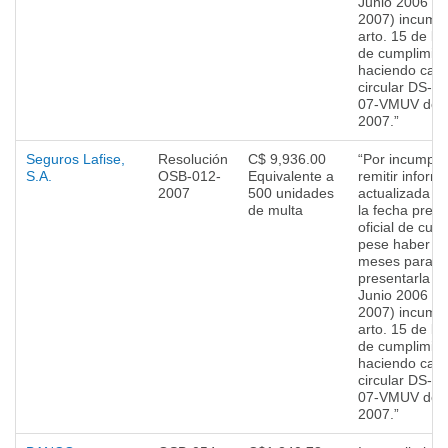
Junio 2006 al
2007) incumpl
arto. 15 de la
de cumplimien
haciendo caso
circular DS-D
07-VMUV del 
2007.”
Seguros Lafise,
Resolución
C$ 9,936.00
“Por incumpli
S.A.
OSB-012-
Equivalente a
remitir inform
2007
500 unidades
actualizada r
de multa
la fecha previ
oficial de cum
pese haber te
meses para pr
presentarla (d
Junio 2006 al
2007) incumpl
arto. 15 de la
de cumplimien
haciendo caso
circular DS-D
07-VMUV del 
2007.”