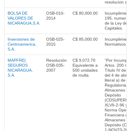
resolucion ant
BOLSA DE
OSB-010-
C$ 80,000.00
Incumplimiento
VALORES DE
2014
195, numeral 1
NICARAGUA,S.A.
de la Ley de 
Capitales.
Inversiones de
OSB-025-
C$ 85,000.00
Incumplimient
Centroamerica,
2015
Normativos
S.A.
MAPFRE|
Resolución
C$ 9,072.70
“Por Incumpli
SEGUROS
OSB-035-
Equivalente a
Artos. 200 nu
NICARAGUA,
2007
500 unidades
Título IV del 
S.A.
de multa
del 4 de abril
literal a) de 
Regulatorias d
Almacenes Ge
Depósito
(CDSUPERIN
XLVII-2-96 y 1
Norma Operat
Financiera de 
Almacenes Ge
Depósito (CD
1-NOV23-2005)