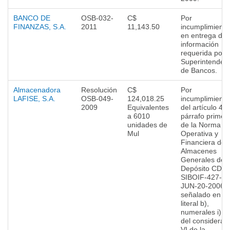
BANCO DE
OSB-032-
C$
Por
FINANZAS, S.A.
2011
11,143.50
incumplimiento
en entrega de
información
requerida por e
Superintenden
de Bancos.
Almacenadora
Resolución
C$
Por
LAFISE, S.A.
OSB-049-
124,018.25
incumplimiento
2009
Equivalentes
del artículo 41
a 6010
párrafo primer
unidades de
de la Norma
Mul
Operativa y
Financiera de 
Almacenes
Generales de
Depósito CD-
SIBOIF-427-1-
JUN-20-2006
señalado en el
literal b),
numerales i) e i
del consideran
VI de la