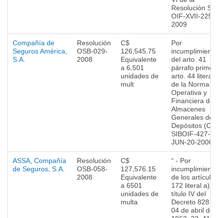
Resolución SIB
OIF-XVII-225-
2009
Compañía de
Resolución
C$
Por
Seguros América,
OSB-029-
126,545.75
incumplimiento
S.A.
2008
Equivalente
del arto. 41
a 6,501
párrafo primer
unidades de
arto. 44 literal 
mult
de la Norma
Operativa y
Financiera de 
Almacenes
Generales de
Depósitos (CD
SIBOIF-427-1-
JUN-20-2006).
ASSA, Compañía
Resolución
C$
“ - Por
de Seguros, S.A.
OSB-058-
127,576.15
incumplimiento
2008
Equivalente
de los artículos
a 6501
172 literal a) d
unidades de
título IV del
multa
Decreto 828 de
04 de abril de