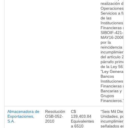
realización de
Operaciones o
Servicios a fav
de las
Instituciones
Financieras (C
SIBOIF-421-1-
MAY16-2006) 
por la
reincidencia en
incumplimiento
del artículo 27
párrafo primer
de la Ley 561
"Ley General 
Bancos
Instituciones
Financieras no
Bancarias y
Grupos
Financieros.”
Almacenadora de
Resolución
C$
“Seis Mil Diez
Exportaciones,
OSB-052-
139,403.84
Unidades, por
S.A.
2010
Equivalentes
incumplimiento
a 6510
señalados en e