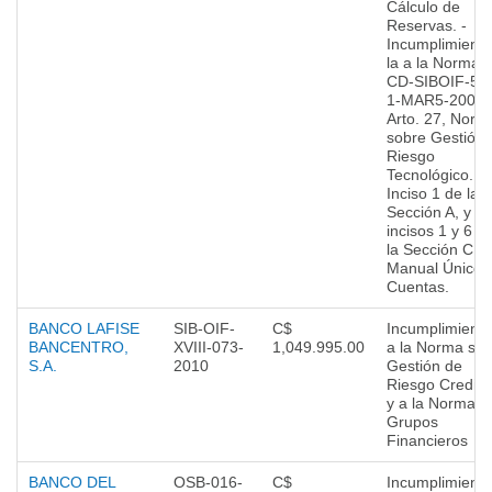
Cálculo de
Reservas. -
Incumplimiento
la a la Norma
CD-SIBOIF-52
1-MAR5-2008. 
Arto. 27, Norm
sobre Gestión 
Riesgo
Tecnológico. -
Inciso 1 de la
Sección A, y
incisos 1 y 6 d
la Sección C, d
Manual Único 
Cuentas.
BANCO LAFISE
SIB-OIF-
C$
Incumplimient
BANCENTRO,
XVIII-073-
1,049.995.00
a la Norma so
S.A.
2010
Gestión de
Riesgo Creditic
y a la Norma d
Grupos
Financieros
BANCO DEL
OSB-016-
C$
Incumplimient