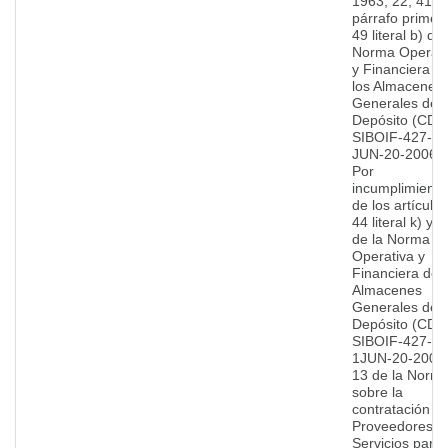
1963, 22, 41
párrafo primer
49 literal b) de 
Norma Operati
y Financiera d
los Almacenes
Generales de
Depósito (CD-
SIBOIF-427-1-
JUN-20-2006) 
Por
incumplimiento
de los artículos
44 literal k) y 4
de la Norma
Operativa y
Financiera de 
Almacenes
Generales de
Depósito (CD-
SIBOIF-427-
1JUN-20-2006)
13 de la Norm
sobre la
contratación d
Proveedores d
Servicios para 