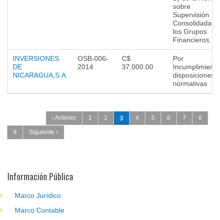
sobre
Supervisión
Consolidada d
los Grupos
Financieros.
INVERSIONES
OSB-006-
C$
Por
DE
2014
37,000.00
Incumplimient
NICARAGUA,S.A.
disposiciones
normativas
Páginas
3
‹ Anterior
1
2
4
5
6
7
8
9
Siguiente ›
Información Pública
Marco Jurídico
Marco Contable