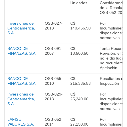
Unidades
Considerando 
de la Resoluci
OSB-052-2010
Inversiones de
OSB-027-
C$
Por
Centroamerica,
2013
140,456.50
Incumplimient
S.A.
disposiciones
normativas
BANCO DE
OSB-091-
C$
Tenía Recurso
FINANZAS, S.A.
2007
18,500.50
Revisión, el SI
no le dio lugar,
no recurrieron
Apelación.
BANCO DE
OSB-055-
C$
Resultados de
FINANZAS, S.A.
2010
215,335.53
Inspección
Inversiones de
OSB-029-
C$
Por
Centroamerica,
2013
25,249.00
Incumplimient
S.A.
disposiciones
normativas
LAFISE
OSB-052-
C$
Por
VALORES,S.A.
2014
27,150.00
Incumplimient