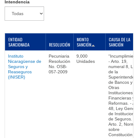
Intendencia
▼
ENTIDAD
MONTO
CAUSA DE LA
SANCIONADA
RESOLUCIÓN
SANCIÓN
SANCIÓN
Instituto
Pecuniaria
9,000
“Incumplimient
Nicaragüense de
Resolución
Unidades
- Arto. 19,
Seguros y
No. OSB-
numeral 8, Ley
Reaseguros
057-2009
de la
(INISER)
Superintenden
de Bancos y d
Otras
Instituciones
Financieras y 
Reformas. - Art
48, Ley Genera
de Institucione
de Seguros. -
Arto. 2, Norma
sobre
Constitución y