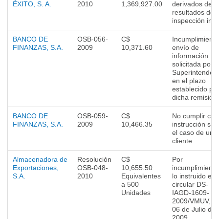
ÉXITO, S. A.
2010
1,369,927.00
derivados de
resultados de
inspección insi
BANCO DE
OSB-056-
C$
Incumplimiento
FINANZAS, S.A.
2009
10,371.60
envío de
información
solicitada por e
Superintenden
en el plazo
establecido pa
dicha remisión.
BANCO DE
OSB-059-
C$
No cumplir con
FINANZAS, S.A.
2009
10,466.35
instrucción sob
el caso de un
cliente
Almacenadora de
Resolución
C$
Por
Exportaciones,
OSB-048-
10,655.50
incumplimiento
S.A.
2010
Equivalentes
lo instruido en 
a 500
circular DS-
Unidades
IAGD-1609-
2009/VMUV, de
06 de Julio de
2009.