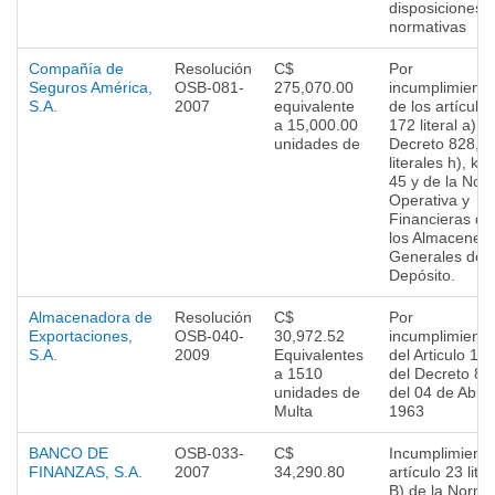
disposiciones
normativas
Compañía de
Resolución
C$
Por
Seguros América,
OSB-081-
275,070.00
incumplimiento
S.A.
2007
equivalente
de los artículos
a 15,000.00
172 literal a) d
unidades de
Decreto 828, 4
literales h), k9,
45 y de la Nor
Operativa y
Financieras de
los Almacenes
Generales de
Depósito.
Almacenadora de
Resolución
C$
Por
Exportaciones,
OSB-040-
30,972.52
incumplimiento
S.A.
2009
Equivalentes
del Articulo 13
a 1510
del Decreto 82
unidades de
del 04 de Abril
Multa
1963
BANCO DE
OSB-033-
C$
Incumplimiento
FINANZAS, S.A.
2007
34,290.80
artículo 23 liter
B) de la Norma