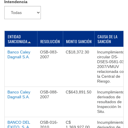
Intendencia
▼
ENTIDAD
CAUSA DE LA
SANCIONADA
RESOLUCIÓN
MONTO SANCIÓN
SANCIÓN
Banco Caley
OSB-083-
C$18,372.30
Incumplimiento a
Dagnall S.A.
2007
circular DS-
DSES-0581-03-
2007/VMUV
relacionada con
la Central de
Riesgo.
Banco Caley
OSB-088-
C$643,891.50
Incumplimientos
Dagnall S.A.
2007
derivados de
resultados de
Inspección In
Situ.
BANCO DEL
OSB-016-
C$
Incumplimientos
ÉXITO, S. A.
2010
1,369,927.00
derivados de