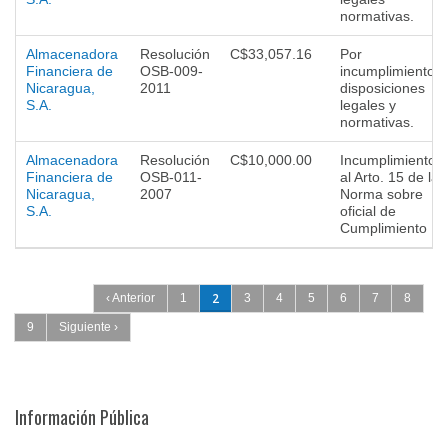
normativas.
Almacenadora
Resolución
C$33,057.16
Por
Financiera de
OSB-009-
incumplimiento a
Nicaragua,
2011
disposiciones
S.A.
legales y
normativas.
Almacenadora
Resolución
C$10,000.00
Incumplimiento
Financiera de
OSB-011-
al Arto. 15 de la
Nicaragua,
2007
Norma sobre
S.A.
oficial de
Cumplimiento
Páginas
2
‹ Anterior
1
3
4
5
6
7
8
9
Siguiente ›
Información Pública