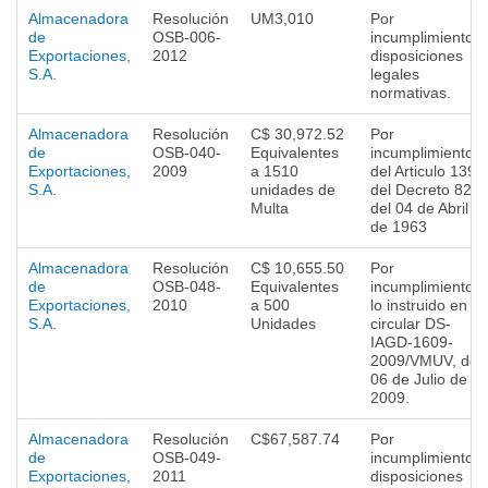
Almacenadora
Resolución
UM3,010
Por
de
OSB-006-
incumplimiento a
Exportaciones,
2012
disposiciones
S.A.
legales
normativas.
Almacenadora
Resolución
C$ 30,972.52
Por
de
OSB-040-
Equivalentes
incumplimiento
Exportaciones,
2009
a 1510
del Articulo 139
S.A.
unidades de
del Decreto 828
Multa
del 04 de Abril
de 1963
Almacenadora
Resolución
C$ 10,655.50
Por
de
OSB-048-
Equivalentes
incumplimiento a
Exportaciones,
2010
a 500
lo instruido en la
S.A.
Unidades
circular DS-
IAGD-1609-
2009/VMUV, del
06 de Julio de
2009.
Almacenadora
Resolución
C$67,587.74
Por
de
OSB-049-
incumplimiento a
Exportaciones,
2011
disposiciones