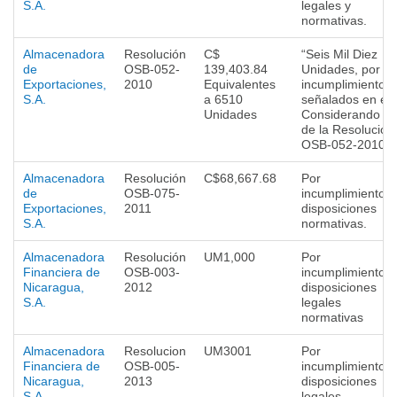
S.A.
legales y
normativas.
Almacenadora
Resolución
C$
“Seis Mil Diez
de
OSB-052-
139,403.84
Unidades, por
Exportaciones,
2010
Equivalentes
incumplimientos
S.A.
a 6510
señalados en el
Unidades
Considerando V
de la Resolución
OSB-052-2010.
Almacenadora
Resolución
C$68,667.68
Por
de
OSB-075-
incumplimiento a
Exportaciones,
2011
disposiciones
S.A.
normativas.
Almacenadora
Resolución
UM1,000
Por
Financiera de
OSB-003-
incumplimiento a
Nicaragua,
2012
disposiciones
S.A.
legales
normativas
Almacenadora
Resolucion
UM3001
Por
Financiera de
OSB-005-
incumplimiento a
Nicaragua,
2013
disposiciones
S.A.
legales