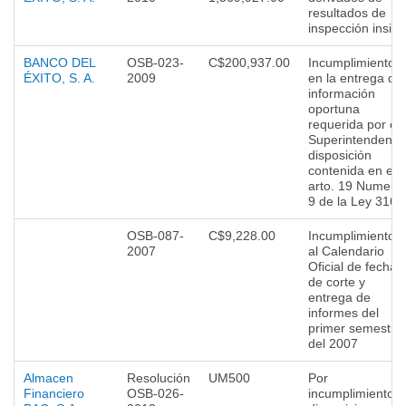
resultados de
inspección insitu
BANCO DEL
OSB-023-
C$200,937.00
Incumplimiento
ÉXITO, S. A.
2009
en la entrega de
información
oportuna
requerida por el
Superintendente
disposición
contenida en el
arto. 19 Numeral
9 de la Ley 316.
OSB-087-
C$9,228.00
Incumplimiento
2007
al Calendario
Oficial de fechas
de corte y
entrega de
informes del
primer semestre
del 2007
Almacen
Resolución
UM500
Por
Financiero
OSB-026-
incumplimiento a