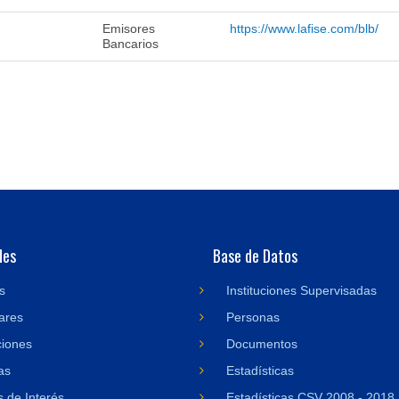
Emisores
https://www.lafise.com/blb/
Bancarios
des
Base de Datos
s
Instituciones Supervisadas
ares
Personas
ciones
Documentos
as
Estadísticas
 de Interés
Estadísticas CSV 2008 - 2018