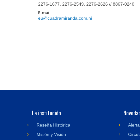
2276-1677, 2276-2549, 2276-2626 // 8867-0240
E-mail
eu@cuadramiranda.com.ni
La institución
Noveda
Reseña Histórica
Alerta
Misión y Visión
Circul