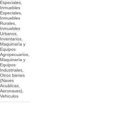
Especiales,
Etapa, Casa
8850 7080 /
Inmuebles
No. 60. Hotel
76521520
Especiales,
Colón 1
Inmuebles
cuadra al
Rurales,
Sur, 3
Inmuebles
cuadras al
Urbanos,
Este, m.d.
Inventarios,
Managua,
Maquinaría y
Nicaragua.
Equipos
Agropecuarios,
Maquinaría y
Equipos
Industriales,
Otros bienes
(Naves
Acuáticas,
Aeronaves),
Vehiculos
2850S
+502 5512
Ir 
DOUGLAS
4321
W
RD STE 400
CORAL
GABLES FL.
33134-6925