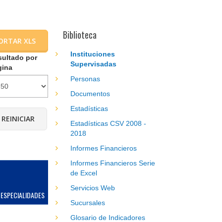
Biblioteca
ORTAR XLS
Instituciones
sultado por
Supervisadas
gina
Personas
Documentos
Estadísticas
Estadísticas CSV 2008 -
2018
Informes Financieros
Informes Financieros Serie
de Excel
W
Servicios Web
ESPECIALIDADES
DIRECCIÓN
DEPARTAMENTO
TELÉFONO
Sucursales
Belmont
1 210 499
Ir 
Glosario de Indicadores