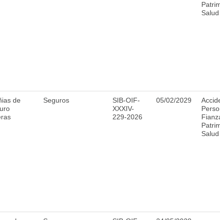
Patri
Salud
ias de
Seguros
SIB-OIF-
05/02/2029
Accid
uro
XXXIV-
Perso
eras
229-2026
Fianz
Patri
Salud