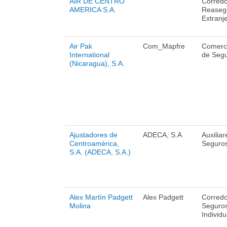
AIR DE CENTRO
Corredo
AMERICA S.A.
Reaseg
Extranj
Air Pak
Com_Mapfre
Comerci
International
de Seg
(Nicaragua), S.A.
Ajustadores de
ADECA, S.A
Auxiliar
Centroamérica,
Seguros
S.A. (ADECA, S.A.)
Alex Martín Padgett
Alex Padgett
Corredo
Molina
Seguro
Individu