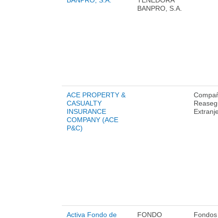
BANPRO, S.A.
TENEDORA
BANPRO, S.A.
ACE PROPERTY &
Compañ
CASUALTY
Reaseg
INSURANCE
Extranj
COMPANY (ACE
P&C)
Activa Fondo de
FONDO
Fondos