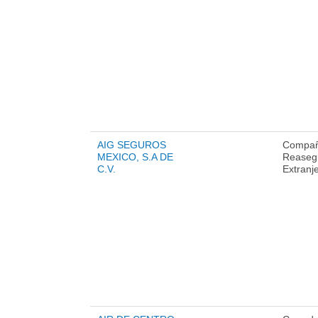
AIG SEGUROS
Compañ
MEXICO, S.A DE
Reaseg
C.V.
Extranj