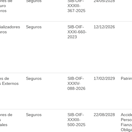
res de
Seguros
SIB-OIF-
24/05/2028
uro
XXXIII-
eros
367-2025
alizadores
Seguros
SIB-OIF-
12/12/2026
uros
XXXI-660-
2023
es de
Seguros
SIB-OIF-
17/02/2029
Patri
 Externos
XXXIV-
088-2026
res de
Seguros
SIB-OIF-
22/08/2028
Accid
s
XXXIII-
Perso
ales
500-2025
Fianz
Obliga