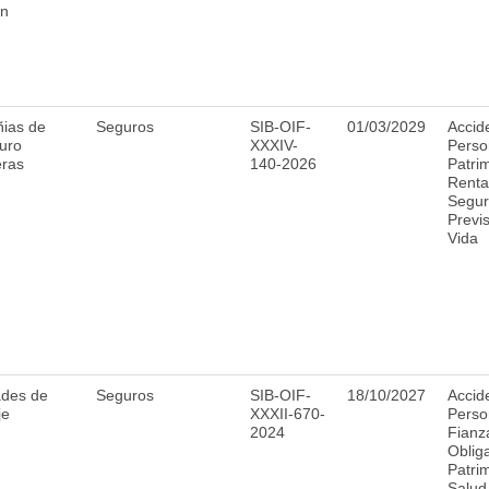
ón
ias de
Seguros
SIB-OIF-
01/03/2029
Accid
uro
XXXIV-
Perso
eras
140-2026
Patri
Renta
Segur
Previs
Vida
ades de
Seguros
SIB-OIF-
18/10/2027
Accid
je
XXXII-670-
Perso
2024
Fianz
Obliga
Patri
Salud