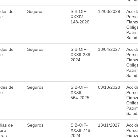
ades de
Seguros
SIB-OIF-
12/03/2029
Accid
je
XXXIV-
Perso
148-2026
Fianz
Obliga
Patri
Salud
ades de
Seguros
SIB-OIF-
18/04/2027
Accid
je
XXXII-238-
Perso
2024
Fianz
Obliga
Patri
Salud
ades de
Seguros
SIB-OIF-
03/10/2028
Accid
je
XXXIII-
Perso
564-2025
Fianz
Obliga
Patri
Salud
ias de
Seguros
SIB-OIF-
13/11/2027
Accid
uro
XXXII-748-
Perso
eras
2024
Fianz