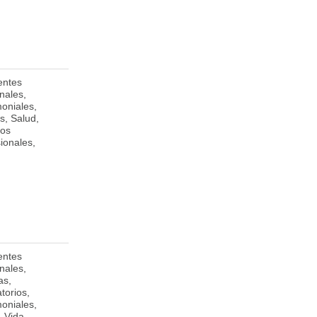
entes
1st Floor, Somerley
nales,
Building, Worthing,
moniales,
Christ Church,
s, Salud,
BB15009,
os
Barbados
ionales,
entes
De Catedral 1
Matagalpa
nales,
cuadra al norte,
as,
Matagalpa
torios,
moniales,
, Vida