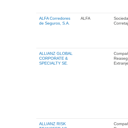
ALFA Corredores
ALFA
Socied
de Seguros, S.A.
Correta
ALLIANZ GLOBAL
Compañ
CORPORATE &
Reaseg
SPECIALTY SE.
Extranj
ALLIANZ RISK
Compañ