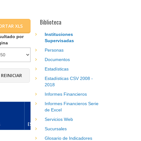
Biblioteca
ORTAR XLS
Instituciones
sultado por
Supervisadas
gina
Personas
Documentos
Estadísticas
Estadísticas CSV 2008 -
2018
Informes Financieros
Informes Financieros Serie
de Excel
Servicios Web
S
ESPECIALIDADES
DIRECCIÓN
DEPARTAMENTO
Sucursales
Glosario de Indicadores