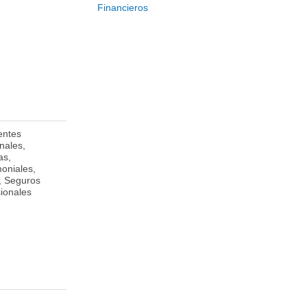
Financieros
entes
436 Walnut Street,
nales,
Philadelphia, PA
as,
19106. Estados
moniales,
Unidos de América.
, Seguros
sionales