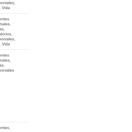
moniales,
Managua
, Vida
entes
De los semáforos
Managua
nales,
de la Tenderí 1/2
as,
cuadra Oeste M/I,
torios,
cuidad Jardín.
moniales,
Managua.
, Vida
entes
oeniginstr.28,80802
nales,
Munich, Alemania
as,
moniales
entes,
9494 Schaan,