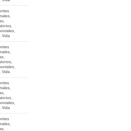
entes
Plaza Santrini. De
Managua
nales,
la Iglesia San
as,
Agustín 1 1/2 c.
torios,
Oeste. Módulo # 3.
moniales,
Managua.
, Vida
entes
Teatro Cabrera
Managua
nales,
50vrs al Sur,
as,
Apartado 134,
torios,
Managua.
moniales,
, Vida
entes
Detrás del colegio
Matagalpa
nales,
Hogar Guadalupe,
as,
zona central.
torios,
Matagalpa
moniales,
, Vida
entes
35D AVENUE
nales,
JOHN F. KENNEDY,
as,
L-1855,