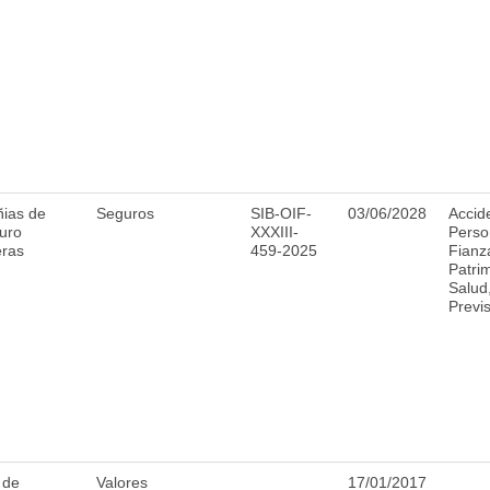
ias de
Seguros
SIB-OIF-
03/06/2028
Accid
uro
XXXIII-
Perso
eras
459-2025
Fianz
Patri
Salud
Previ
 de
Valores
17/01/2017