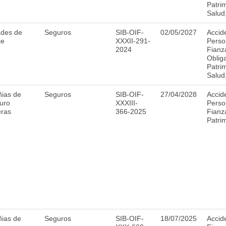
Patri
Salud
ades de
Seguros
SIB-OIF-
02/05/2027
Accid
je
XXXII-291-
Perso
2024
Fianz
Obliga
Patri
Salud
ias de
Seguros
SIB-OIF-
27/04/2028
Accid
uro
XXXIII-
Perso
eras
366-2025
Fianz
Patri
ias de
Seguros
SIB-OIF-
18/07/2025
Accid