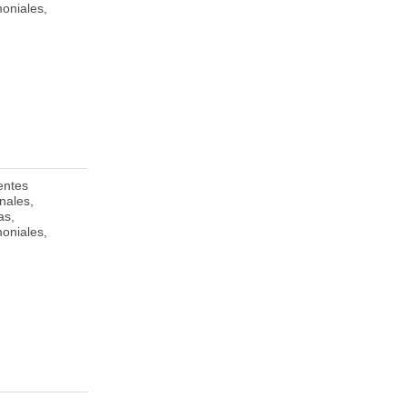
moniales,
LUXEMBOURG
entes
Avenida
nales,
Insurgentes Sur
as,
Número 1136,
moniales,
Colonia
Tlacoquemécatl del
Valle, Alcaldía
Benito Juárez,
Ciudad de México.