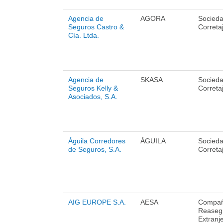
Agencia de
AGORA
Socied
Seguros Castro &
Correta
Cía. Ltda.
Agencia de
SKASA
Socied
Seguros Kelly &
Correta
Asociados, S.A.
Águila Corredores
ÁGUILA
Socied
de Seguros, S.A.
Correta
AIG EUROPE S.A.
AESA
Compañ
Reaseg
Extranj