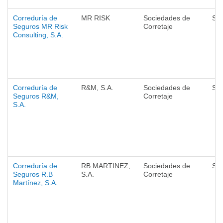
Correduría de
MR RISK
Sociedades de
Se
Seguros MR Risk
Corretaje
Consulting, S.A.
Correduría de
R&M, S.A.
Sociedades de
Se
Seguros R&M,
Corretaje
S.A.
Correduría de
RB MARTINEZ,
Sociedades de
Se
Seguros R.B
S.A.
Corretaje
Martínez, S.A.