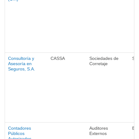
Consultoría y
CASSA
Sociedades de
Se
Asesoría en
Corretaje
Seguros, S.A.
Contadores
Auditores
Ba
Públicos
Externos
Autorizados,