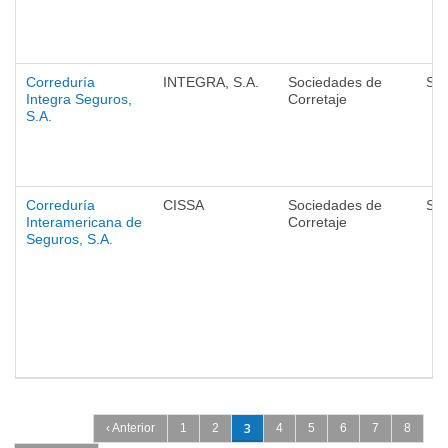
Correduría
INTEGRA, S.A.
Sociedades de
Se
Integra Seguros,
Corretaje
S.A.
Correduría
CISSA
Sociedades de
Se
Interamericana de
Corretaje
Seguros, S.A.
Páginas
3
‹ Anterior
1
2
4
5
6
7
8