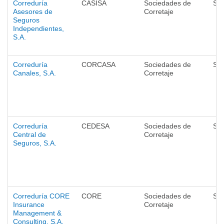
Correduría
CASISA
Sociedades de
Se
Asesores de
Corretaje
Seguros
Independientes,
S.A.
Correduría
CORCASA
Sociedades de
Se
Canales, S.A.
Corretaje
Correduría
CEDESA
Sociedades de
Se
Central de
Corretaje
Seguros, S.A.
Correduría CORE
CORE
Sociedades de
Se
Insurance
Corretaje
Management &
Consulting, S.A.