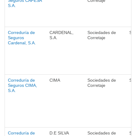
Seguros CAPESA
Corretaje
S.A.
Correduría de
CARDENAL,
Sociedades de
Se
Seguros
S.A.
Corretaje
Cardenal, S.A.
Correduría de
CIMA
Sociedades de
Se
Seguros CIMA,
Corretaje
S.A.
Correduría de
D.E SILVA
Sociedades de
Se