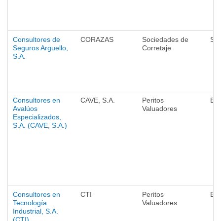
Consultores de
CORAZAS
Sociedades de
Se
Seguros Arguello,
Corretaje
S.A.
Consultores en
CAVE, S.A.
Peritos
Ba
Avalúos
Valuadores
Especializados,
S.A. (CAVE, S.A.)
Consultores en
CTI
Peritos
Ba
Tecnología
Valuadores
Industrial, S.A.
(CTI)