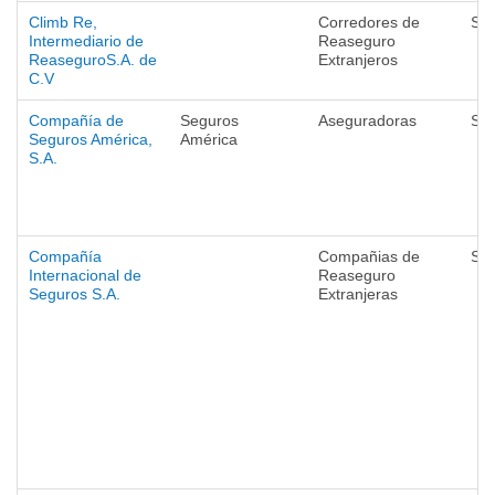
Climb Re,
Corredores de
Se
Intermediario de
Reaseguro
ReaseguroS.A. de
Extranjeros
C.V
Compañía de
Seguros
Aseguradoras
Se
Seguros América,
América
S.A.
Compañía
Compañias de
Se
Internacional de
Reaseguro
Seguros S.A.
Extranjeras