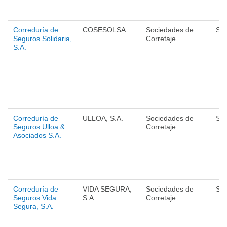
Correduría de
COSESOLSA
Sociedades de
Se
Seguros Solidaria,
Corretaje
S.A.
Correduría de
ULLOA, S.A.
Sociedades de
Se
Seguros Ulloa &
Corretaje
Asociados S.A.
Correduría de
VIDA SEGURA,
Sociedades de
Se
Seguros Vida
S.A.
Corretaje
Segura, S.A.