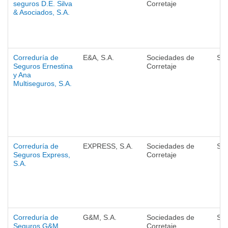
seguros D.E. Silva
Corretaje
& Asociados, S.A.
Correduría de
E&A, S.A.
Sociedades de
Se
Seguros Ernestina
Corretaje
y Ana
Multiseguros, S.A.
Correduría de
EXPRESS, S.A.
Sociedades de
Se
Seguros Express,
Corretaje
S.A.
Correduría de
G&M, S.A.
Sociedades de
Se
Seguros G&M
Corretaje