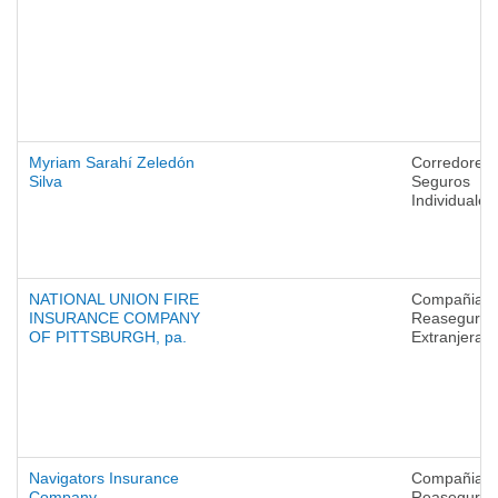
Myriam Sarahí Zeledón
Corredores 
Silva
Seguros
Individuales
NATIONAL UNION FIRE
Compañias 
INSURANCE COMPANY
Reaseguro
OF PITTSBURGH, pa.
Extranjeras
Navigators Insurance
Compañias 
Company
Reaseguro