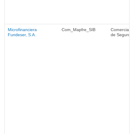
Microfinanciera
Com_Mapfre_SIB
Comercializ
Fundeser, S.A.
de Seguros