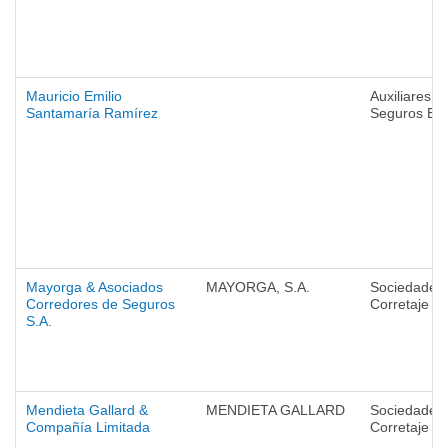
Mauricio Emilio
Auxiliares d
Santamaría Ramírez
Seguros Ext
Mayorga & Asociados
MAYORGA, S.A.
Sociedades
Corredores de Seguros
Corretaje
S.A.
Mendieta Gallard &
MENDIETA GALLARD
Sociedades
Compañía Limitada
Corretaje