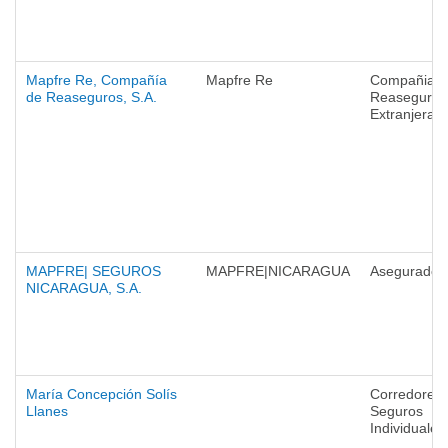
Mapfre Re, Compañía
Mapfre Re
Compañias 
de Reaseguros, S.A.
Reaseguro
Extranjeras
MAPFRE| SEGUROS
MAPFRE|NICARAGUA
Asegurador
NICARAGUA, S.A.
María Concepción Solís
Corredores 
Llanes
Seguros
Individuales