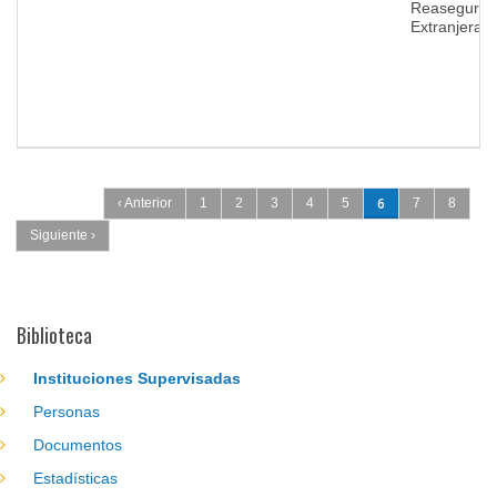
Reaseguro
Extranjeras
Páginas
6
‹ Anterior
1
2
3
4
5
7
8
Siguiente ›
Biblioteca
Instituciones Supervisadas
Personas
Documentos
Estadísticas