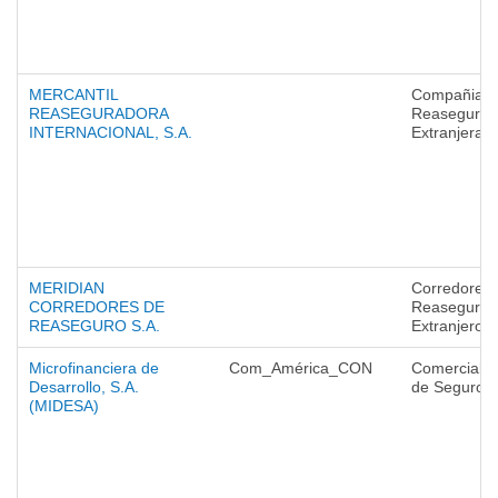
MERCANTIL
Compañias 
REASEGURADORA
Reaseguro
INTERNACIONAL, S.A.
Extranjeras
MERIDIAN
Corredores 
CORREDORES DE
Reaseguro
REASEGURO S.A.
Extranjeros
Microfinanciera de
Com_América_CON
Comercializ
Desarrollo, S.A.
de Seguros
(MIDESA)