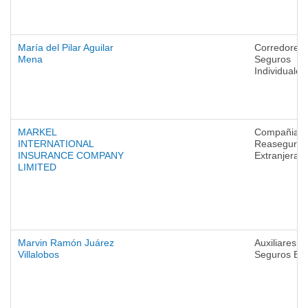
María del Pilar Aguilar
Corredores 
Mena
Seguros
Individuales
MARKEL
Compañias 
INTERNATIONAL
Reaseguro
INSURANCE COMPANY
Extranjeras
LIMITED
Marvin Ramón Juárez
Auxiliares d
Villalobos
Seguros Ext