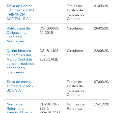
Tabla de Costos
Tablas de
31/05/2023
II Trimestre 2023
Costos de
- FINANCIA
Tarjetas de
CAPITAL, S.A.
Créditos
Ratificación de
DS-IS-0669-
Circulares
26/02/2015
Obligaciones
02-2015
Legales y
Normativas
Quinta bitacora
DS-IB-1403-
Circulares
22/06/2020
de cambios del
06-
Marco Contable
2020/LAME
para instituciones
bancarias y
financieras
Tabla de costos I
Tablas de
07/06/2022
Trimestre 2022 -
Costos de
BDF, S.A.
Tarjetas de
Créditos
Norma de
CD-SIBOIF-
Normas de
15/11/2016
Reforma al
968-1-
Reformas
Artículo 85 de la
NOV15-2016