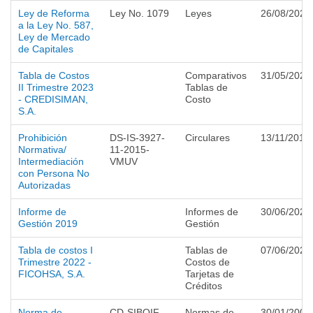
Ley de Reforma
Ley No. 1079
Leyes
26/08/2021
a la Ley No. 587,
Ley de Mercado
de Capitales
Tabla de Costos
Comparativos
31/05/2023
II Trimestre 2023
Tablas de
- CREDISIMAN,
Costo
S.A.
Prohibición
DS-IS-3927-
Circulares
13/11/2015
Normativa/
11-2015-
Intermediación
VMUV
con Persona No
Autorizadas
Informe de
Informes de
30/06/2020
Gestión 2019
Gestión
Tabla de costos I
Tablas de
07/06/2022
Trimestre 2022 -
Costos de
FICOHSA, S.A.
Tarjetas de
Créditos
Norma de
CD-SIBOIF-
Normas de
30/01/2009