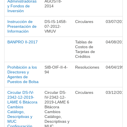
Administradoras
AGOST8-
y Fondos de
2014
Inversión
Instrucción de
DS-IS-1458-
Circulares
03/07/2012
Presentación de
07-2012-
Información
VMUV
BANPRO II-2017
Tablas de
04/08/2017
Costos de
Tarjetas de
Créditos
Prohibición a los
SIB-OIF-II-4-
Resoluciones
04/04/1994
Directores y
94
Agentes de
Puestos de Bolsa
Circular DS-IV-
Circular DS-
Circulares
03/12/2019
2342-12-2019-
IV-2342-12-
LAME 6 Bitácora
2019-LAME 6
Cambios
Bitácora
Catálogo,
Cambios
Descriptivas y
Catálogo,
MUC
Descriptivas y
Configuración
MUC