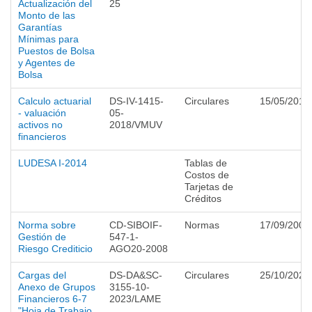
Actualización del
25
Monto de las
Garantías
Mínimas para
Puestos de Bolsa
y Agentes de
Bolsa
Calculo actuarial
DS-IV-1415-
Circulares
15/05/2018
- valuación
05-
activos no
2018/VMUV
financieros
LUDESA I-2014
Tablas de
Costos de
Tarjetas de
Créditos
Norma sobre
CD-SIBOIF-
Normas
17/09/2008
Gestión de
547-1-
Riesgo Crediticio
AGO20-2008
Cargas del
DS-DA&SC-
Circulares
25/10/2023
Anexo de Grupos
3155-10-
Financieros 6-7
2023/LAME
"Hoja de Trabajo